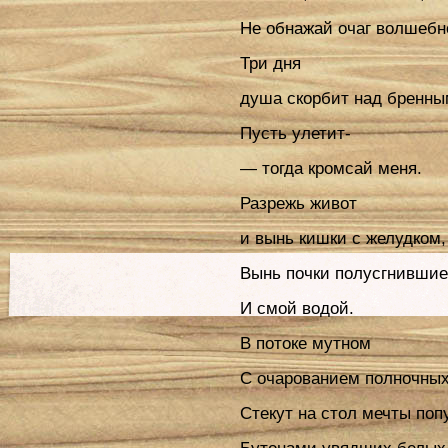
Не обнажай очаг волшебно
Три дня
душа скорбит над бренны
Пусть улетит-
— тогда кромсай меня.
Разрежь живот
и вынь кишки с желудком,
Вынь почки полусгнившие
И смой водой.
В потоке мутном
С очарованием полночных
Стекут на стол мечты поп