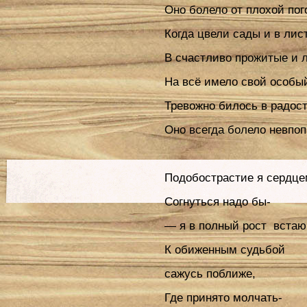
Оно болело от плохой пог
Когда цвели сады и в лис
В счастливо прожитые и 
На всё имело свой особый
Тревожно билось в радост
Оно всегда болело невпоп
Подобострастие я сердце
Согнуться надо бы-
— я в полный рост встаю
К обиженным судьбой
сажусь поближе,
Где принято молчать-