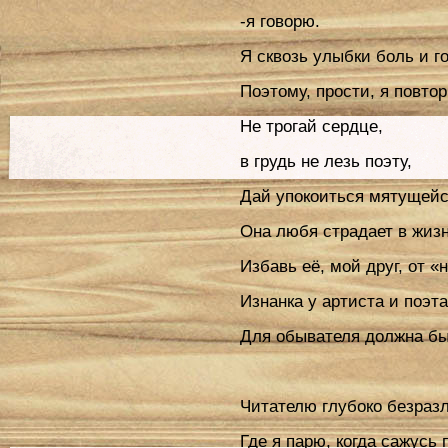
-я говорю.
Я сквозь улыбки боль и го
Поэтому, прости, я повто
Не трогай сердце,
в грудь не лезь поэту,
Дай упокоиться мятущейс
Она любя страдает в жизн
Избавь её, мой друг, от «
Изнанка у артиста и поэта
Для обывателя должна бы
Читателю глубоко безраз
Где я парю, когда сажусь 