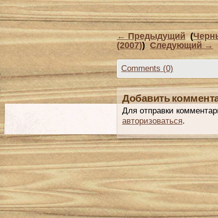
←
Предыдущий
(
Черн
(2007)
)
Следующий
→
Comments (0)
Добавить коммент
Для отправки комментар
авторизоваться
.