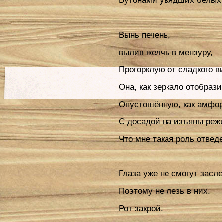
Бутонами увядших белых 
Вынь печень,
вылив желчь в мензуру,
Прогорклую от сладкого в
Она, как зеркало отобрази
Опустошённую, как амфор
С досадой на изъяны реж
Что мне такая роль отвед
Глаза уже не смогут засл
Поэтому не лезь в них.
Рот закрой.