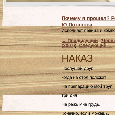
Почему я прошел? Р
Ю.Потапова
Исполняет певица и комп
←
Предыдущий
(
Черн
(2007)
)
Следующий
→
НАКАЗ
Послушай друг,
когда на стол положат
На препарацию мой труп,
три дня
Не режь мне грудь.
Конечно, если можешь,