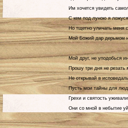
Им хочется увидеть само
С кем под луною я ложуся
Но тщетно уличать меня 
Мой Божий дар дерьмом н
Мой друг, не уподобься и
Прошу три дня не резать 
Не открывай в исповедал
Пусть мои тайны для люд
Грехи и святость уживали
Они со мной в небытие уй