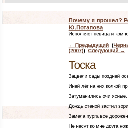
Почему я прошел? Р
Ю.Потапова
Исполняет певица и комп
←
Предыдущий
(
Черн
(2007)
)
Следующий
→
Тоска
Зацвели сады поздней ос
Иней лёг на них колкой п
Затуманились очи ясные,
Дождь стеной застил зори
Замела пурга все дорожен
Не несут ко мне друга нож