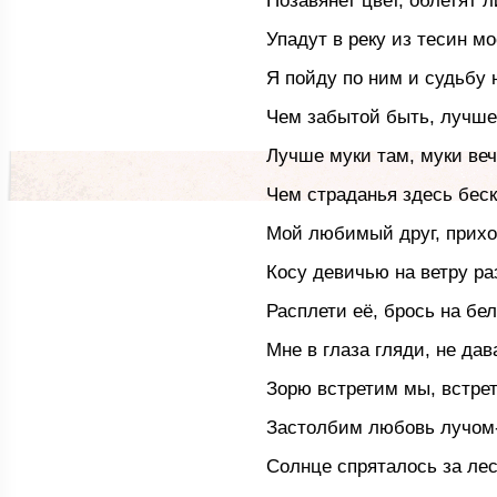
Позавянет цвет, облетят л
Упадут в реку из тесин мо
Я пойду по ним и судьбу 
Чем забытой быть, лучше 
Лучше муки там, муки ве
Чем страданья здесь бес
Мой любимый друг, прихо
Косу девичью на ветру ра
Расплети её, брось на бел
Мне в глаза гляди, не дав
Зорю встретим мы, встре
Застолбим любовь лучом
Солнце спряталось за лес