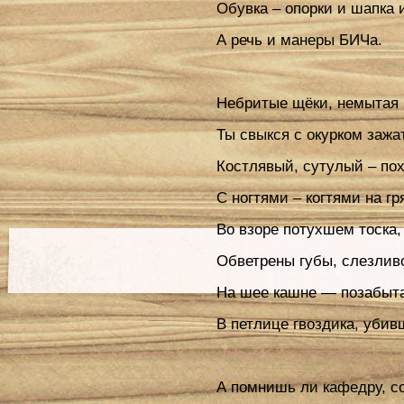
Обувка – опорки и шапка 
А речь и манеры БИЧа.
Небритые щёки, немытая 
Ты свыкся с окурком зажа
Костлявый, сутулый – пох
С ногтями – когтями на гр
Во взоре потухшем тоска,
Обветрены губы, слезливо
На шее кашне — позабыта
В петлице гвоздика, убив
А помнишь ли кафедру, со