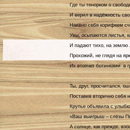
Где ты тенорком о свобод
И верил в надёжность св
Наивно себя корифеем сч
Увы, осыпаются листья, к
И падают тихо, на землю 
Прохожий, не глядя на ярк
Их втопчет ботинками в г
Ты, друг, просчитался, о
Поставив вторично себя н
Крупье объявила с улыбк
«Ваш выигрыш – слёзы П
А солнце, как прежде, взо