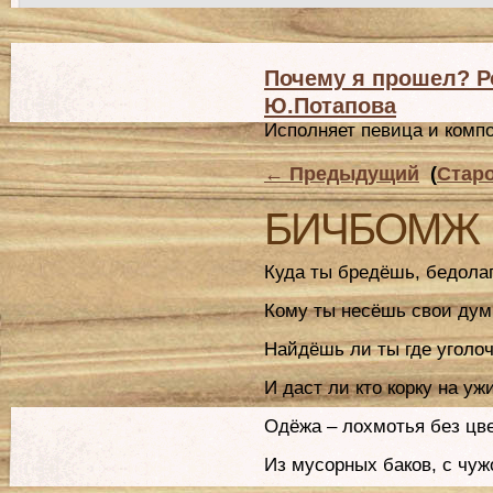
Почему я прошел? Р
Ю.Потапова
Исполняет певица и комп
←
Предыдущий
(
Стар
БИЧБОМЖ
Куда ты бредёшь, бедола
Кому ты несёшь свои дум
Найдёшь ли ты где уголо
И даст ли кто корку на уж
Одёжа – лохмотья без цв
Из мусорных баков, с чуж