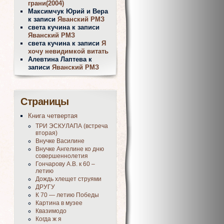
грани(2004)
Максимчук Юрий и Вера
к записи
Яванский РМЗ
света кучина
к записи
Яванский РМЗ
света кучина
к записи
Я
хочу невидимкой витать
Алевтина Лаптева
к
записи
Яванский РМЗ
Страницы
Книга четвертая
ТРИ ЭСКУЛАПА (встреча
вторая)
Внучке Василине
Внучке Ангелине ко дню
совершеннолетия
Гончарову А.В. к 60 –
летию
Дождь хлещет струями
ДРУГУ
К 70 — летию Победы
Картина в музее
Квазимодо
Когда ж я