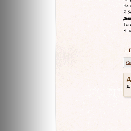
Не 
Я б
Дыш
Ты 
Я н
←
П
Co
Д
Д