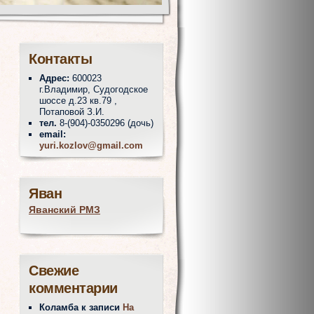
Контакты
Адрес:
600023
г.Владимир, Судогодское
шоссе д.23 кв.79 ,
Потаповой З.И.
тел.
8-(904)-0350296 (дочь)
email:
yuri.kozlov@gmail.com
Яван
Яванский РМЗ
Свежие
комментарии
Коламба
к записи
На