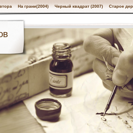
втора
На грани(2004)
Черный квадрат (2007)
Старое дер
ов
я