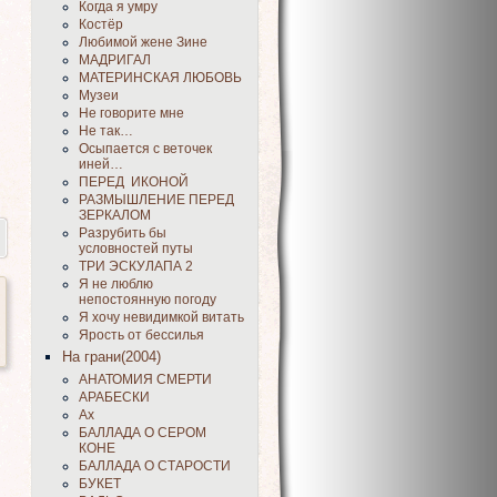
Когда я умру
Костёр
Любимой жене Зине
МАДРИГАЛ
МАТЕРИНСКАЯ ЛЮБОВЬ
Музеи
Не говорите мне
Не так…
Осыпается с веточек
иней…
ПЕРЕД ИКОНОЙ
РАЗМЫШЛЕНИЕ ПЕРЕД
ЗЕРКАЛОМ
Разрубить бы
условностей путы
ТРИ ЭСКУЛАПА 2
Я не люблю
непостоянную погоду
Я хочу невидимкой витать
Ярость от бессилья
На грани(2004)
АНАТОМИЯ СМЕРТИ
АРАБЕСКИ
Ах
БАЛЛАДА О СЕРОМ
КОНЕ
БАЛЛАДА О СТАРОСТИ
БУКЕТ