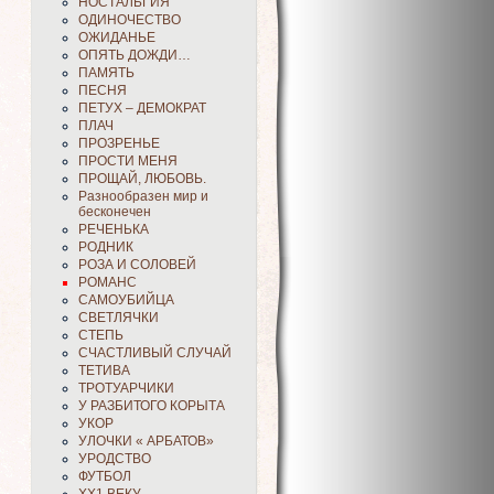
НОСТАЛЬГИЯ
ОДИНОЧЕСТВО
ОЖИДАНЬЕ
ОПЯТЬ ДОЖДИ…
ПАМЯТЬ
ПЕСНЯ
ПЕТУХ – ДЕМОКРАТ
ПЛАЧ
ПРОЗРЕНЬЕ
ПРОСТИ МЕНЯ
ПРОЩАЙ, ЛЮБОВЬ.
Разнообразен мир и
бесконечен
РЕЧЕНЬКА
РОДНИК
РОЗА И СОЛОВЕЙ
РОМАНС
САМОУБИЙЦА
СВЕТЛЯЧКИ
СТЕПЬ
СЧАСТЛИВЫЙ СЛУЧАЙ
ТЕТИВА
ТРОТУАРЧИКИ
У РАЗБИТОГО КОРЫТА
УКОР
УЛОЧКИ « АРБАТОВ»
УРОДСТВО
ФУТБОЛ