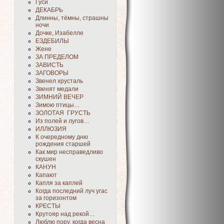
Гуси
ДЕКАБРЬ
Длинны, тёмны, страшны
ночи
Дочке, Изабелле
ЕЗДЕБИЛЫ
Жене
ЗА ПРЕДЕЛОМ
ЗАВИСТЬ
ЗАГОВОРЫ
Звенел хрусталь
Звенят медали
ЗИМНИЙ ВЕЧЕР
Зимою птицы…
ЗОЛОТАЯ ГРУСТЬ
Из полей и лугов…
ИЛЛЮЗИЯ
К очередному дню
рождения старшей
Как мир несправедливо
скушен
КАНУН
Капают
Капля за каплей
Когда последний луч угас
за горизонтом
КРЕСТЫ
Крутояр над рекой…
Люблю пору, когда весна