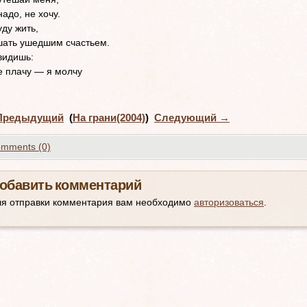
надо, не хочу.
уду жить,
ать ушедшим счастьем.
видишь:
е плачу — я молчу
редыдущий
(
На грани(2004)
)
Следующий
→
mments (0)
обавить комментарий
ля отправки комментария вам необходимо
авторизоваться
.