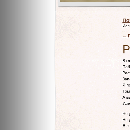
По
Исп
←
П
В г
Поб
Рас
Зап
Я п
Том
А в
Усп
Не 
Не 
Я с