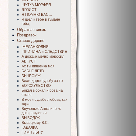
ХХ1 ВЕКУ
ШУТКА МОРФЕЯ
ЭГОИСТ
Я ПОМНЮ ВАС…
Я шёл к тебе в тумане
грёз,
Обратная связь
Поздравок
Старое дерево
МЕЛАНХОЛИЯ
ПРИЧИНА и СЛЕДСТВИЕ
А дождик мелко моросил
АВГУСТ
Ах ты вишенка моя
БАБЬЕ ЛЕТО
БИЧБОМЖ
Благодарю судьбу за то
БОГОХУЛЬСТВО
Бокал в бокал и роза на
столе
В моей судьбе любовь, как
кара
Внученьке Ангелине ко
дню рождения.
ВЫВОДОК
Высоцкому В.С.
ГАДАЛКА
ГИМН ЛЬНУ