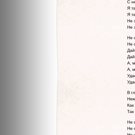
С н
Я т
Я т
Не 
Не 
Не 
Не 
Дай
Дай
А, м
А, 
Уда
Уда
В г
Нем
Как
Так
Не 
Не 
Не 