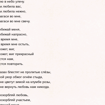
ею в небо улечу.
ак любила вас,
ак любила нежно,
загаси во мне,
загаси во мне свечу.
обижай меня,
обижай напрасно,
 время мне,
 время мне остыть,
ожет, миг,
может, миг прекрасный
стся нам,
стся повторить.
лазах блестят не пролитые слёзы,
ой укор обжог огнём стыда,
 не цветут зимой на клумбе розы,
 не вернуть любовь нам никогда.
оскорбляй любовь,
оскорбляй участьем,
утешай меня,