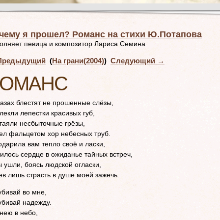
чему я прошел? Романс на стихи Ю.Потапова
олняет певица и композитор Лариса Семина
редыдущий
(
На грани(2004)
)
Следующий
→
РОМАНС
лазах блестят не прошенные слёзы,
лекли лепестки красивых губ,
таяли несбыточные грёзы,
ел фальцетом хор небесных труб.
одарила вам тепло своё и ласки,
илось сердце в ожиданье тайных встреч,
ы ушли, боясь людской огласки,
ев лишь страсть в душе моей зажечь.
убивай во мне,
убивай надежду.
 нею в небо,