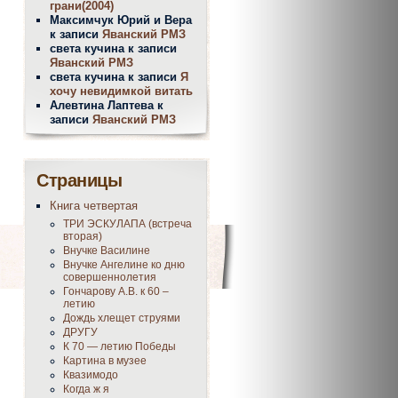
грани(2004)
Максимчук Юрий и Вера
к записи
Яванский РМЗ
света кучина
к записи
Яванский РМЗ
света кучина
к записи
Я
хочу невидимкой витать
Алевтина Лаптева
к
записи
Яванский РМЗ
Страницы
Книга четвертая
ТРИ ЭСКУЛАПА (встреча
вторая)
Внучке Василине
Внучке Ангелине ко дню
совершеннолетия
Гончарову А.В. к 60 –
летию
Дождь хлещет струями
ДРУГУ
К 70 — летию Победы
Картина в музее
Квазимодо
Когда ж я