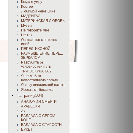
Когда я умру
Костёр
Любимой жене Зине
МАДРИГАЛ
МАТЕРИНСКАЯ ЛЮБОВЬ
Музеи
Не говорите мне
Не так…
Осыпается с веточек
иней…
ПЕРЕД ИКОНОЙ
РАЗМЫШЛЕНИЕ ПЕРЕД
ЗЕРКАЛОМ
Разрубить бы
условностей путы
ТРИ ЭСКУЛАПА 2
Я не люблю
непостоянную погоду
Я хочу невидимкой витать
Ярость от бессилья
На грани(2004)
АНАТОМИЯ СМЕРТИ
АРАБЕСКИ
Ах
БАЛЛАДА О СЕРОМ
КОНЕ
БАЛЛАДА О СТАРОСТИ
БУКЕТ