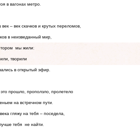
тоя в вагонах метро.
 век – век скачков и крутых переломов,
ков в неизведанный мир,
отором мы жили:
или, творили
вались в открытый эфир.
 это прошло, проползло, пролетело
еньем на встречном пути.
века гляжу на тебя – поседела,
лучше тебя не найти.