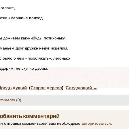
поглаже,
оже к вершине подход.
ы доживём как-нибудь, потихоньку,
маньем друг дружке недуг исцелим.
б было о чём «покалякать», легонько
здорим: не скучно двоим.
редыдущий
(
Старое дерево
)
Следующий
→
mments (0)
обавить комментарий
ля отправки комментария вам необходимо
авторизоваться
.