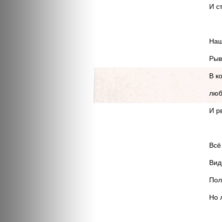
И с
Наш
Рыв
В к
люб
И р
Всё
Вид
Пол
Но 