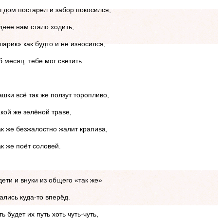
 дом постарел и забор покосился,
днее нам стало ходить,
шарик» как будто и не износился,
б месяц тебе мог светить.
ашки всё так же ползут торопливо,
акой же зелёной траве,
ак же безжалостно жалит крапива,
ак же поёт соловей.
дети и внуки из общего «так же»
ались куда-то вперёд.
ть будет их путь хоть чуть-чуть,