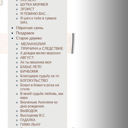
ХХ1 ВЕКУ
ШУТКА МОРФЕЯ
ЭГОИСТ
Я ПОМНЮ ВАС…
Я шёл к тебе в тумане
грёз,
Обратная связь
Поздравок
Старое дерево
МЕЛАНХОЛИЯ
ПРИЧИНА и СЛЕДСТВИЕ
А дождик мелко моросил
АВГУСТ
Ах ты вишенка моя
БАБЬЕ ЛЕТО
БИЧБОМЖ
Благодарю судьбу за то
БОГОХУЛЬСТВО
Бокал в бокал и роза на
столе
В моей судьбе любовь, как
кара
Внученьке Ангелине ко
дню рождения.
ВЫВОДОК
Высоцкому В.С.
ГАДАЛКА
ГИМН ЛЬНУ