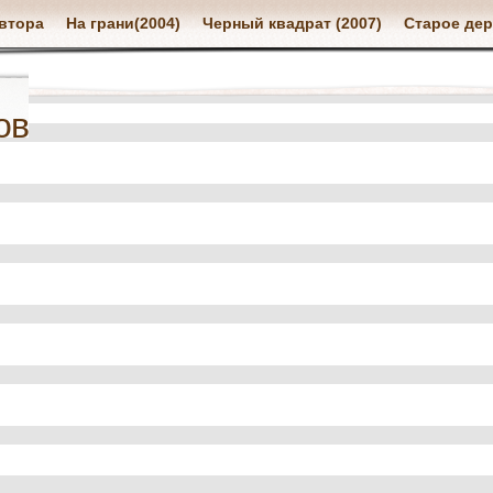
втора
На грани(2004)
Черный квадрат (2007)
Старое дер
ов
я