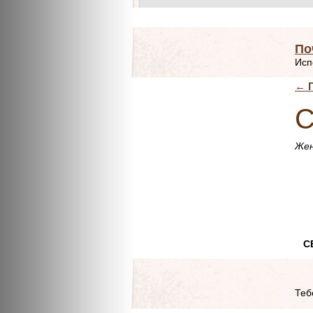
По
Исп
←
П
С
Жен
к
СЕ
Теб