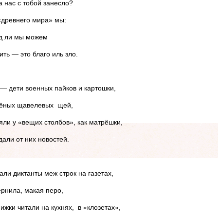
а нас с тобой занесло?
«древнего мира» мы:
д ли мы можем
ить — это благо иль зло.
— дети военных пайков и картошки,
ёных щавелевых щей,
яли у «вещих столбов», как матрёшки,
дали от них новостей.
али диктанты меж строк на газетах,
ернила, макая перо,
нижки читали на кухнях, в «клозетах»,