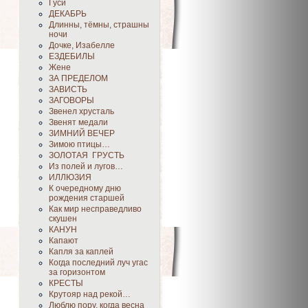
Гуси
ДЕКАБРЬ
Длинны, тёмны, страшны
ночи
Дочке, Изабелле
ЕЗДЕБИЛЫ
Жене
ЗА ПРЕДЕЛОМ
ЗАВИСТЬ
ЗАГОВОРЫ
Звенел хрусталь
Звенят медали
ЗИМНИЙ ВЕЧЕР
Зимою птицы…
ЗОЛОТАЯ ГРУСТЬ
Из полей и лугов…
ИЛЛЮЗИЯ
К очередному дню
рождения старшей
Как мир несправедливо
скушен
КАНУН
Капают
Капля за каплей
Когда последний луч угас
за горизонтом
КРЕСТЫ
Крутояр над рекой…
Люблю пору, когда весна