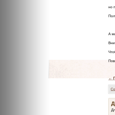
но 
Пол
А м
Вни
Что
Пов
←
П
Co
Д
Д