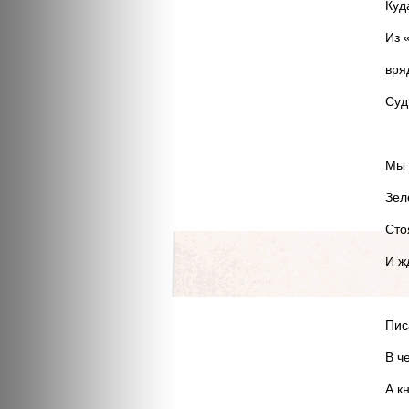
Куд
Из 
вря
Суд
Мы 
Зел
Сто
И ж
Пис
В ч
А к