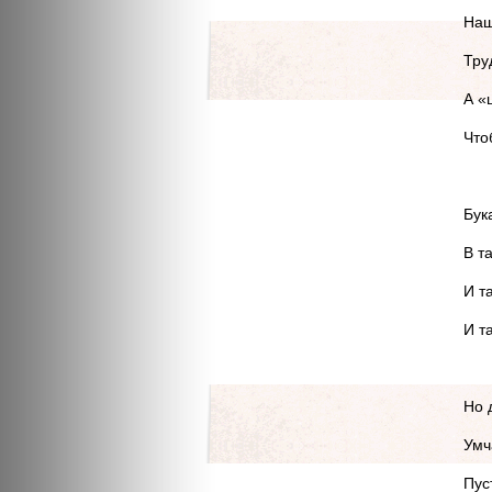
Наш
Тру
А «
Что
Бук
В т
И т
И т
Но 
Умч
Пус