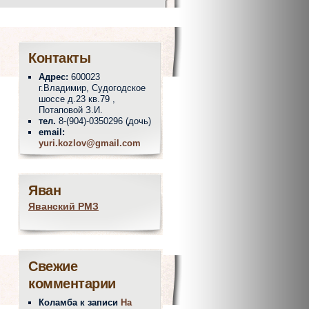
Контакты
Адрес:
600023
г.Владимир, Судогодское
шоссе д.23 кв.79 ,
Потаповой З.И.
тел.
8-(904)-0350296 (дочь)
email:
yuri.kozlov@gmail.com
Яван
Яванский РМЗ
Свежие
комментарии
Коламба
к записи
На